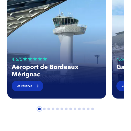
4.6/5
4.6/5
Aéroport de Bordeaux
Gare
Mérignac
Je réserve
Je rés