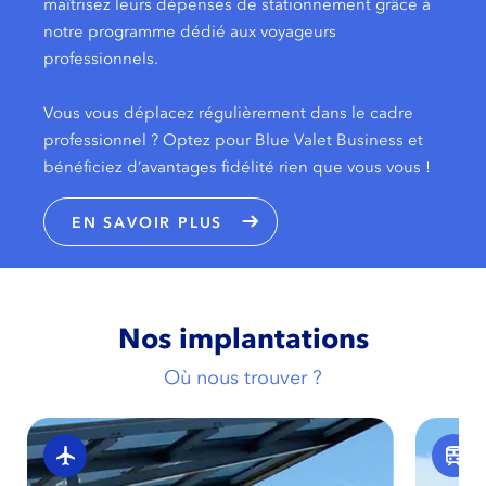
maîtrisez leurs dépenses de stationnement grâce à
notre programme dédié aux voyageurs
professionnels.
Vous vous déplacez régulièrement dans le cadre
professionnel ? Optez pour Blue Valet Business et
bénéficiez d’avantages fidélité rien que vous vous !
EN SAVOIR PLUS
Nos implantations
Où nous trouver ?