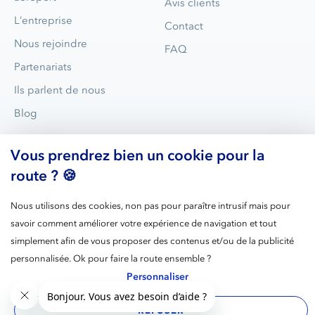
Avis clients
L’entreprise
Contact
Nous rejoindre
FAQ
Partenariats
Ils parlent de nous
Blog
Vous prendrez bien un cookie pour la
route ? 🍪
Nous utilisons des cookies, non pas pour paraître intrusif mais pour
savoir comment améliorer votre expérience de navigation et tout
simplement afin de vous proposer des contenus et/ou de la publicité
Blue Valet est aujourd’hui le leader du parking avec voiturier
personnalisée. Ok pour faire la route ensemble ?
dans les gares et les aéroports en France.
Personnaliser
REFUSER
Mentions
RGPD
C.G.V
Cookies
Gérer les