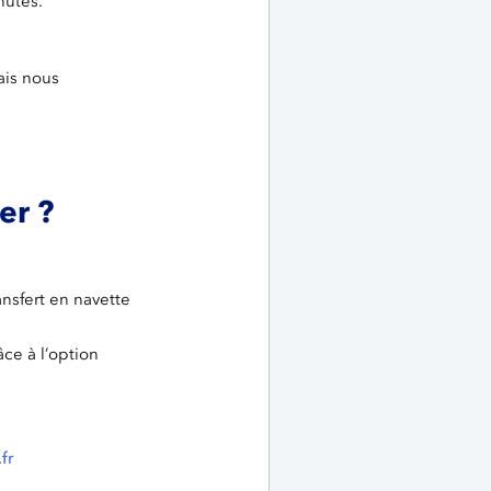
nutes.
ais nous
er ?
nsfert en navette
ce à l’option
fr