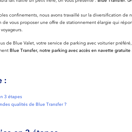
aura fait naitre un petit frère, on vous présente :
Blue Transfer
. 🥳
les confinements, nous avons travaillé sur la diversification de n
n de vous proposer une offre de stationnement élargie qui répo
e voyageurs.
us de Blue Valet, votre service de parking avec voiturier préféré
ment
Blue Transfer, notre parking avec accès en navette gratuite 
 :
en 3 étapes
ndes qualités de Blue Transfer ?