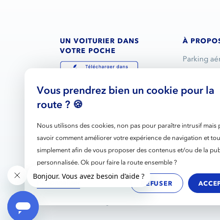
UN VOITURIER DANS
À PROPO
VOTRE POCHE
Parking aé
Service voi
Vous prendrez bien un cookie pour la
Réservatio
route ? 🍪
L’entrepris
Nous rejoi
Nous utilisons des cookies, non pas pour paraître intrusif mais
savoir comment améliorer votre expérience de navigation et tou
Partenariat
simplement afin de vous proposer des contenus et/ou de la publ
Ils parlent
personnalisée. Ok pour faire la route ensemble ?
Blog
Personnaliser
REFUSER
ACCE
Mentions légales
RGPD
C.G.V
Cookie