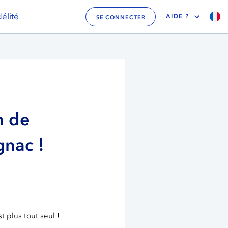
élité
AIDE ?
SE CONNECTER
n de
gnac !
t plus tout seul !