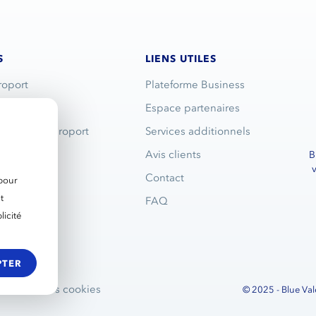
S
LIENS UTILES
roport
Plateforme Business
turier
Espace partenaires
n parking aéroport
Services additionnels
e
Avis clients
B
ndre
Contact
 pour
t
s
FAQ
icité
 de nous
PTER
s
Gérer les cookies
© 2025 - Blue Vale