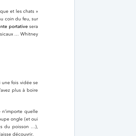
ique et les chats »
u coin du feu, sur
nte portative
sera
musicaux … Whitney
 une fois vidée se
avez plus à boire
e n’importe quelle
oupe ongle (et oui
tes du poisson …),
aisse découvrir.