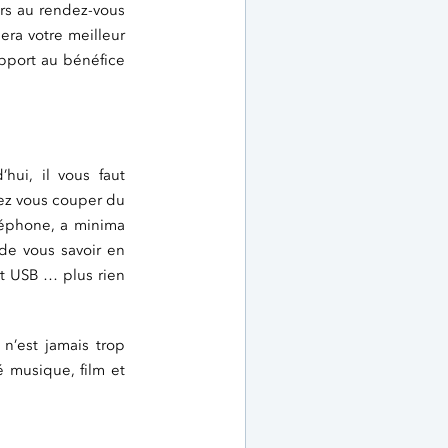
urs au rendez-vous
sera votre meilleur
apport au bénéfice
ui, il vous faut
tez vous couper du
léphone, a minima
de vous savoir en
rt USB … plus rien
n’est jamais trop
é musique, film et