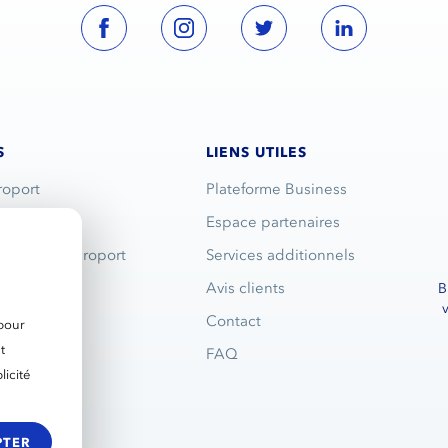
S
LIENS UTILES
roport
Plateforme Business
turier
Espace partenaires
n parking aéroport
Services additionnels
e
Avis clients
B
ndre
Contact
 pour
t
s
FAQ
icité
 de nous
PTER