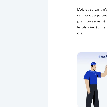
L’objet suivant n
sympa que je préf
plan, ou se remémo
le
plan indéchira
dis.