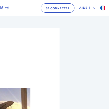
élité
AIDE ?
SE CONNECTER