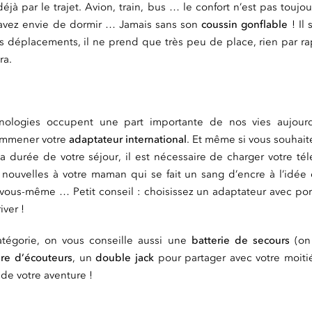
à par le trajet. Avion, train, bus … le confort n’est pas toujo
 avez envie de dormir … Jamais sans son
coussin gonflable
! Il 
os déplacements, il ne prend que très peu de place, rien par r
era.
ologies occupent une part importante de nos vies aujourd’h
emmener votre
adaptateur international
. Et même si vous souhai
 durée de votre séjour, il est nécessaire de charger votre té
nouvelles à votre maman qui se fait un sang d’encre à l’idée 
 à vous-même … Petit conseil : choisissez un adaptateur avec po
iver !
tégorie, on vous conseille aussi une
batterie de secours
(on 
ire d’écouteurs
, un
double jack
pour partager avec votre moiti
 de votre aventure !