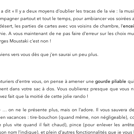
a dit « Il y a deux moyens d’oublier les tracas de la vie : la mus
pagner partout et tout le temps, pour ambiancer vos soirées a
désert, les parties de cartes avec vos voisins de chambre, l’
encei
mie. A vous maintenant de ne pas faire d’erreur sur les choix 
ges Moustaki c’est non !
eviens vers vous dès que j’en saurai un peu plus.
nturiers d’entre vous, on pense à amener une
gourde pliable
qui
ment dans votre sac à dos. Vous oublierez presque que vous n’
vez fait que la moitié de cette jolie rando !
e
… on ne le présente plus, mais on l’adore. Il vous sauvera d
e en vacances : tire-bouchon (quand même, non négligeable), c
plus vite quand il fait chaud), pince (pour enlever les arrê
n nom l’indique), et plein d’autres fonctionnalités que je vous l