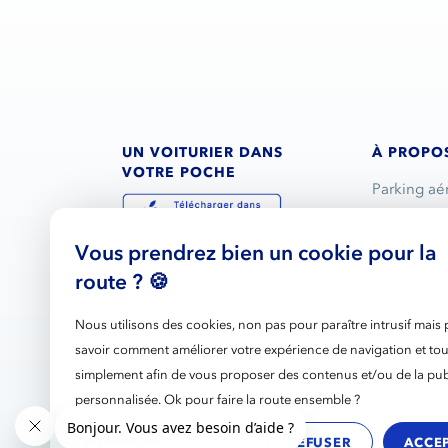
UN VOITURIER DANS
À PROPO
VOTRE POCHE
Parking aé
Service voi
Vous prendrez bien un cookie pour la
Réservatio
route ? 🍪
L’entrepris
Nous rejoi
Nous utilisons des cookies, non pas pour paraître intrusif mais
savoir comment améliorer votre expérience de navigation et tou
Partenariat
simplement afin de vous proposer des contenus et/ou de la publ
Ils parlent
personnalisée. Ok pour faire la route ensemble ?
Blog
Personnaliser
REFUSER
ACCE