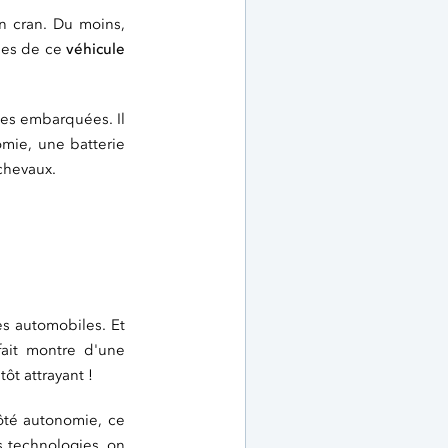
n cran. Du moins,
ques de ce
véhicule
gies embarquées. Il
omie, une batterie
chevaux.
es automobiles. Et
fait montre d'une
tôt attrayant !
ôté autonomie, ce
s technologies, on