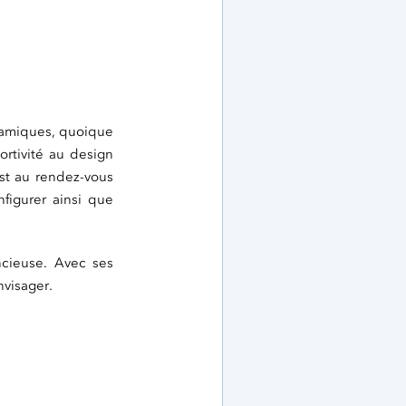
ynamiques, quoique
rtivité au design
est au rendez-vous
igurer ainsi que
ncieuse. Avec ses
nvisager.