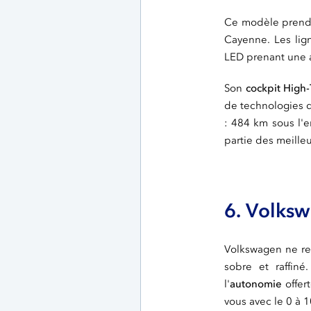
Ce modèle prend u
Cayenne. Les li
LED prenant une al
Son
cockpit High
de technologies de
: 484 km sous l'e
partie des meille
6. Volksw
Volkswagen ne res
sobre et raffin
l'
autonomie
offer
vous avec le 0 à 1