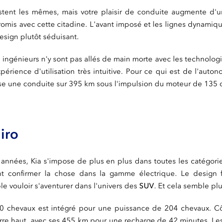
stent les mêmes, mais votre plaisir de conduite augmente d'u
promis avec cette citadine. L'avant imposé et les lignes dynami
esign plutôt séduisant.
les ingénieurs n'y sont pas allés de main morte avec les technolo
périence d'utilisation très intuitive. Pour ce qui est de l'auton
se une conduite sur 395 km sous l'impulsion du moteur de 135 
iro
nnées, Kia s'impose de plus en plus dans toutes les catégori
ent confirmer la chose dans la gamme électrique. Le design 
le vouloir s'aventurer dans l'univers des
SUV
. Et cela semble plu
 chevaux est intégré pour une puissance de 204 chevaux. C
re haut, avec ses 455 km pour une recharge de 42 minutes. Le