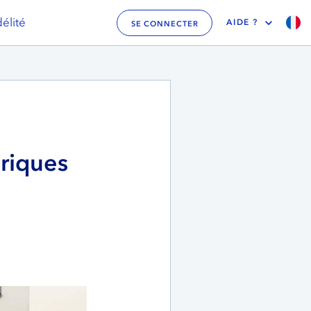
élité
AIDE ?
SE CONNECTER
triques