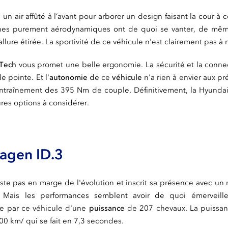
n air affûté à l’avant pour arborer un design faisant la cour à c
gnes purement aérodynamiques ont de quoi se vanter, de mêm
lure étirée. La sportivité de ce véhicule n'est clairement pas à
-Tech
vous promet une belle ergonomie. La sécurité et la connec
 pointe. Et l'
autonomie
de ce
véhicule
n'a rien à envier aux 
ntraînement des 395 Nm de couple. Définitivement, la Hyundai 
ures options à considérer.
agen ID.3
te pas en marge de l'évolution et inscrit sa présence avec u
é. Mais les performances semblent avoir de quoi émerveille
te par ce véhicule d'une
puissance
de 207 chevaux. La puissan
00 km/ qui se fait en 7,3 secondes.