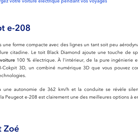
rgez votre voiture électrique pendant vos voyages
ot e-208
us une forme compacte avec des lignes un tant soit peu aérod
lure citadine. Le toit Black Diamond ajoute une touche de spo
voiture
100 % électrique. À l'intérieur, de la pure ingénierie 
 I-Cokpit 3D, un combiné numérique 3D que vous pouvez conf
technologies.
à une autonomie de 362 km/h et la conduite se révèle sile
la Peugeot e-208 est clairement une des meilleures options à e
t Zoé