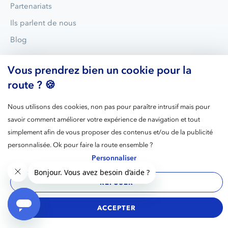
Partenariats
Ils parlent de nous
Blog
Vous prendrez bien un cookie pour la
route ? 🍪
Nous utilisons des cookies, non pas pour paraître intrusif mais pour
savoir comment améliorer votre expérience de navigation et tout
simplement afin de vous proposer des contenus et/ou de la publicité
Blue Valet est aujourd’hui le leader du parking avec voiturier
personnalisée. Ok pour faire la route ensemble ?
dans les gares et les aéroports en France.
Personnaliser
REFUSER
Mentions
RGPD
C.G.V
Cookies
Gérer les
légales
cookies
ACCEPTER