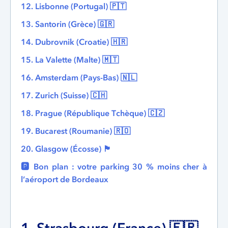
12. Lisbonne (Portugal) 🇵🇹
13. Santorin (Grèce) 🇬🇷
14. Dubrovnik (Croatie) 🇭🇷
15. La Valette (Malte) 🇲🇹
16. Amsterdam (Pays-Bas) 🇳🇱
17. Zurich (Suisse) 🇨🇭
18. Prague (République Tchèque) 🇨🇿
19. Bucarest (Roumanie) 🇷🇴
20. Glasgow (Écosse) 🏴󠁧󠁢󠁳󠁣󠁴󠁿
🅿️ Bon plan : votre parking 30 % moins cher à
l’aéroport de Bordeaux