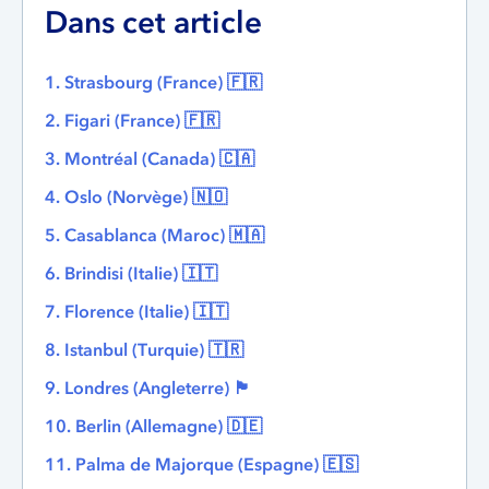
Dans cet article
1. Strasbourg (France) 🇫🇷
2. Figari (France) 🇫🇷
3. Montréal (Canada) 🇨🇦
4. Oslo (Norvège) 🇳🇴
5. Casablanca (Maroc) 🇲🇦
6. Brindisi (Italie) 🇮🇹
7. Florence (Italie) 🇮🇹
8. Istanbul (Turquie) 🇹🇷
9. Londres (Angleterre) 🏴󠁧󠁢󠁥󠁮󠁧󠁿
10. Berlin (Allemagne) 🇩🇪
11. Palma de Majorque (Espagne) 🇪🇸